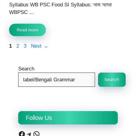
Syllabus WB PSC Food SI Syllabus: আজ আমরা
WBPSC …
Read more
Page
Page
Page
1
2
3
Next
→
Search
Search
Follow Us
Facebook
Telegram
WhatsApp