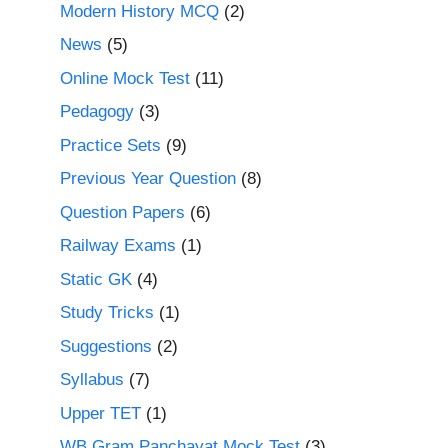
Modern History MCQ
(2)
News
(5)
Online Mock Test
(11)
Pedagogy
(3)
Practice Sets
(9)
Previous Year Question
(8)
Question Papers
(6)
Railway Exams
(1)
Static GK
(4)
Study Tricks
(1)
Suggestions
(2)
Syllabus
(7)
Upper TET
(1)
WB Gram Panchayat Mock Test
(3)